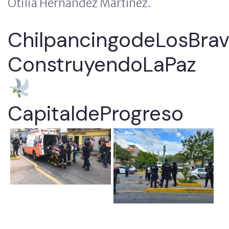
Otilia Hernández Martínez.
ChilpancingodeLosBra
ConstruyendoLaPaz
CapitaldeProgreso