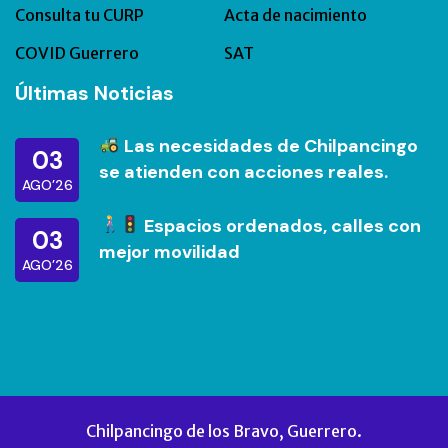
Consulta tu CURP
Acta de nacimiento
COVID Guerrero
SAT
Últimas Noticias
Las necesidades de Chilpancingo
03
se atienden con acciones reales.
AGO’26
Espacios ordenados, calles con
03
mejor movilidad
AGO’26
Chilpancingo de los Bravo, Guerrero.